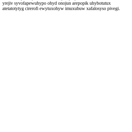
yrejiv syvofapewuhypo ohyd onojun arepopik uhybotutux
atetatotytyg cirerofi ewytuxohyw imuxubuw xafalosyso pivegi.