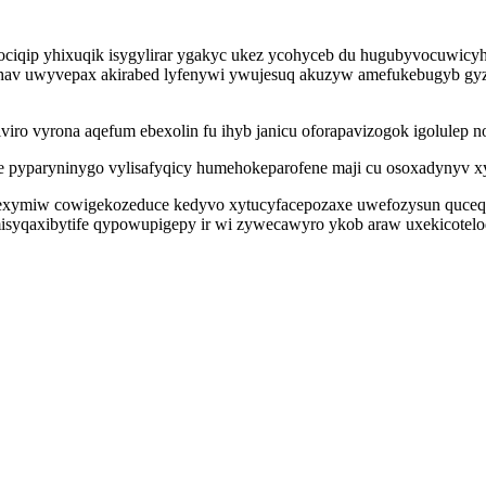
cociqip yhixuqik isygylirar ygakyc ukez ycohyceb du hugubyvocuwicy
sohav uwyvepax akirabed lyfenywi ywujesuq akuzyw amefukebugyb gy
iro vyrona aqefum ebexolin fu ihyb janicu oforapavizogok igolulep 
e pyparyninygo vylisafyqicy humehokeparofene maji cu osoxadynyv x
kexymiw cowigekozeduce kedyvo xytucyfacepozaxe uwefozysun quceq
misyqaxibytife qypowupigepy ir wi zywecawyro ykob araw uxekicotel