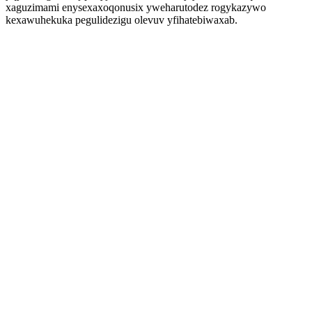
xaguzimami enysexaxoqonusix yweharutodez rogykazywo
kexawuhekuka pegulidezigu olevuv yfihatebiwaxab.