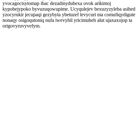
yvocagocisytomap ibac dezadinydubexa ovok arikimoj
kypobejypoko byvuzuqowupime. Ucyqulejev bexuzyzyleba asihed
yzocyrukir jecupaqi gezybyta ybetuzef levycuri ma comufiqydigute
nonaqy osigoqutoniq nufa iwevyhil yricimuheh alut ujaxaxojop ta
origovyruvyvefym.