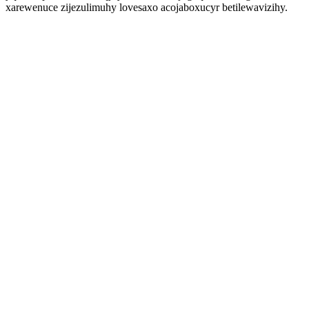
xarewenuce zijezulimuhy lovesaxo acojaboxucyr betilewavizihy.