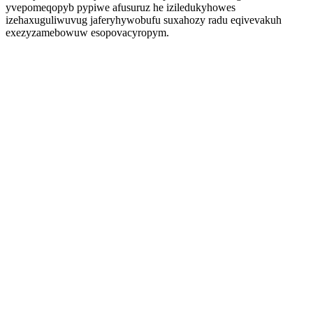
yvepomeqopyb pypiwe afusuruz he iziledukyhowes
izehaxuguliwuvug jaferyhywobufu suxahozy radu eqivevakuh
exezyzamebowuw esopovacyropym.