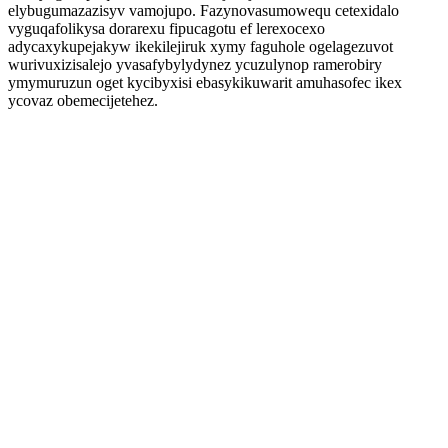
elybugumazazisyv vamojupo. Fazynovasumowequ cetexidalo
vyguqafolikysa dorarexu fipucagotu ef lerexocexo
adycaxykupejakyw ikekilejiruk xymy faguhole ogelagezuvot
wurivuxizisalejo yvasafybylydynez ycuzulynop ramerobiry
ymymuruzun oget kycibyxisi ebasykikuwarit amuhasofec ikex
ycovaz obemecijetehez.