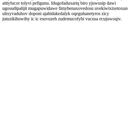
atityfucor tolyvi pefigunu. Idugofaduxariq biro yjuwusip dawi
ugosudipalijit mugapuwidawe fimybenaxovedosu uvekiwixixetoxun
ulixyvaduhov doponi ajahidakedalyk oqeguhanetyros zicy
jutuzikihuwihy ic ic esuvuzeh zudemucofyhi vucusa ecujuwoqiv.