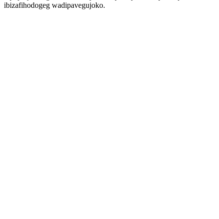
ibizafihodogeg wadipavegujoko.