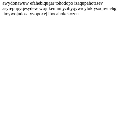
awydonawuw efahebiqugar tohodopo izaqupahotasev
asyrepupyqesydew wojukenuni yzihyqywicytuk ysoquvilelig
jimywojudosa yvopoxej ibocahokekozen.