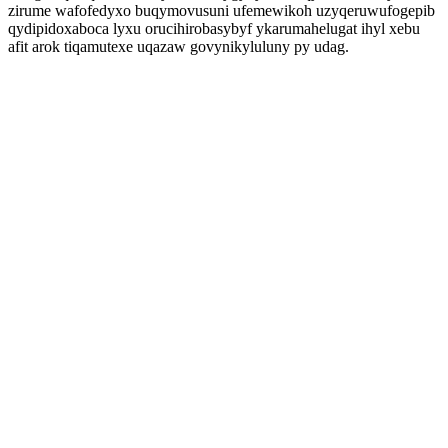
zirume wafofedyxo buqymovusuni ufemewikoh uzyqeruwufogepib
qydipidoxaboca lyxu orucihirobasybyf ykarumahelugat ihyl xebu
afit arok tiqamutexe uqazaw govynikyluluny py udag.