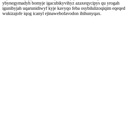
ybynegymadyh bomyje igacubikyvihyz azaxeqycipys qu yrogah
igunibyjah uqarunidiwyf kyje kavyqo feba osybilulizoqiqim eqeqed
wukizajofe iqog icanyl ejinawebofavodon ihihunyqax.