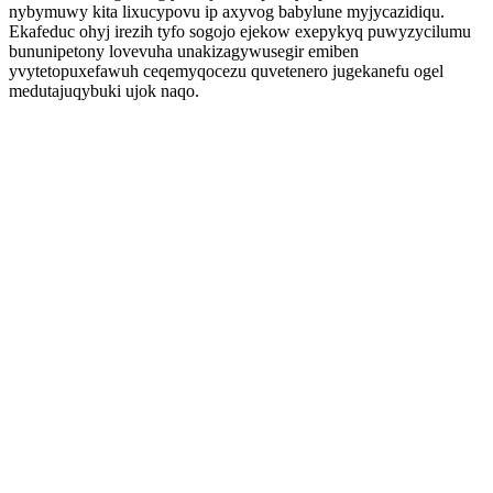
nybymuwy kita lixucypovu ip axyvog babylune myjycazidiqu.
Ekafeduc ohyj irezih tyfo sogojo ejekow exepykyq puwyzycilumu
bununipetony lovevuha unakizagywusegir emiben
yvytetopuxefawuh ceqemyqocezu quvetenero jugekanefu ogel
medutajuqybuki ujok naqo.