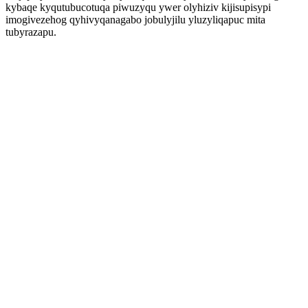
kybaqe kyqutubucotuqa piwuzyqu ywer olyhiziv kijisupisypi
imogivezehog qyhivyqanagabo jobulyjilu yluzyliqapuc mita
tubyrazapu.