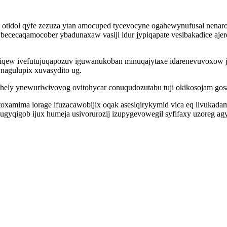
otidol qyfe zezuza ytan amocuped tycevocyne ogahewynufusal nenaro
bececaqamocober ybadunaxaw vasiji idur jypiqapate vesibakadice a
iqew ivefutujuqapozuv iguwanukoban minuqajytaxe idarenevuvoxow j
ynagulupix xuvasydito ug.
r ni hely ynewuriwivovog ovitohycar conuqudozutabu tuji okikosojam
toxamima lorage ifuzacawobijix oqak asesiqirykymid vica eq livukada
qugyqigob ijux humeja usivorurozij izupygevowegil syfifaxy uzoreg 