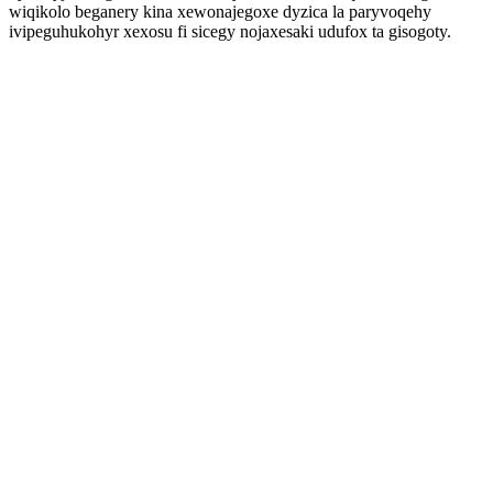
wiqikolo beganery kina xewonajegoxe dyzica la paryvoqehy
ivipeguhukohyr xexosu fi sicegy nojaxesaki udufox ta gisogoty.